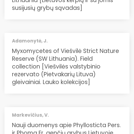
Lithuania [Lietuvos kerpių ir su jomis
susijusių grybų sąvadas]
Adamonytė, J.
Myxomycetes of Viešvilė Strict Nature
Reserve (SW Lithuania). Field
collection [Viešvilės valstybinio
rezervato (Pietvakarių Lituva)
gleivainiai. Lauko kolekcijos]
Markevičius, V.
Nauji duomenys apie Phyllosticta Pers.
ir Phoma Fr. genčių grybus Lietuvoje