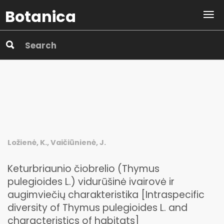
Botanica
Ložienė, K., Vaičiūnienė, J.
Keturbriaunio čiobrelio (Thymus
pulegioides L.) vidurūšinė ivairovė ir
augimviečių charakteristika [Intraspecific
diversity of Thymus pulegioides L. and
characteristics of habitats]