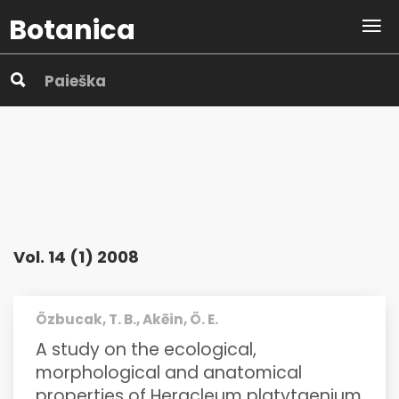
Botanica
Vol. 14 (1) 2008
Özbucak, T. B., Akēin, Ö. E.
A study on the ecological,
morphological and anatomical
properties of Heracleum platytaenium