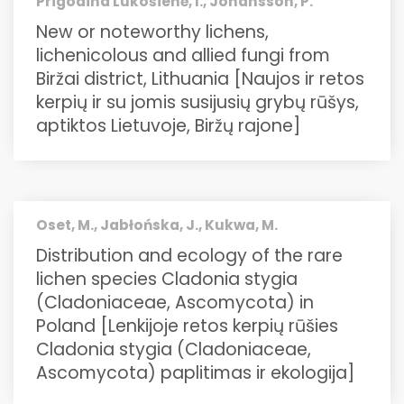
Prigodina Lukošienė, I., Johansson, P.
New or noteworthy lichens,
lichenicolous and allied fungi from
Biržai district, Lithuania [Naujos ir retos
kerpių ir su jomis susijusių grybų rūšys,
aptiktos Lietuvoje, Biržų rajone]
Oset, M., Jabłońska, J., Kukwa, M.
Distribution and ecology of the rare
lichen species Cladonia stygia
(Cladoniaceae, Ascomycota) in
Poland [Lenkijoje retos kerpių rūšies
Cladonia stygia (Cladoniaceae,
Ascomycota) paplitimas ir ekologija]