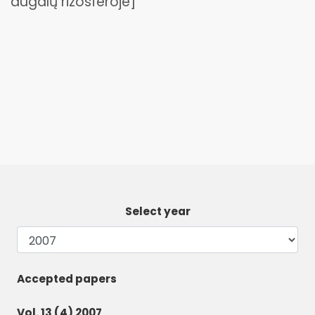
augalų rizosferoje]
Select year
Accepted papers
Vol. 13 (4) 2007