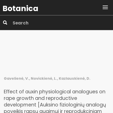
Botanica
Gavelienė, V., Novickienė, L., Kazlauskienė, D.
Effect of auxin physiological analogues on
rape growth and reproductive
development [Auksino fiziologinių analogų
poveikis rapsų augimui ir reprodukciniam