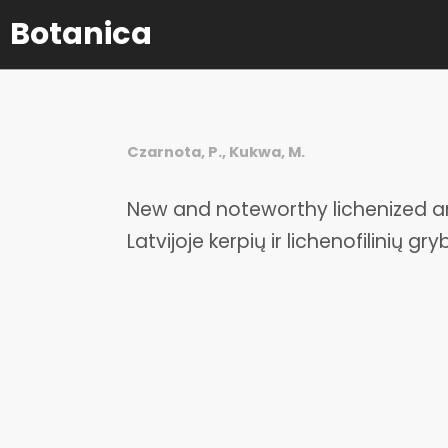
Botanica
Czarnota, P., Kukwa, M.
New and noteworthy lichenized and
Latvijoje kerpių ir lichenofilinių gr