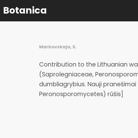
Botanica
Markovskaja, S.
Contribution to the Lithuanian wa
(Saprolegniaceae, Peronosporomy
dumbliagrybius. Nauji pranešimai 
Peronosporomycetes) rūšis]