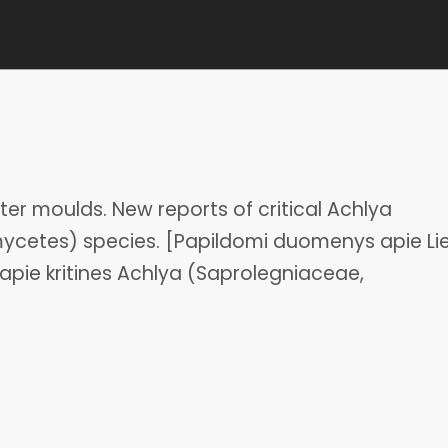
ter moulds. New reports of critical Achlya
cetes) species. [Papildomi duomenys apie Li
apie kritines Achlya (Saprolegniaceae,