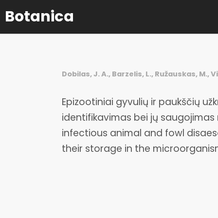
Botanica
Dobilas, J. A., Barzelis, L., Ružauskas, M., Vi
Epizootiniai gyvulių ir paukščių už
identifikavimas bei jų saugojimas 
infectious animal and fowl disaes
their storage in the microorganis