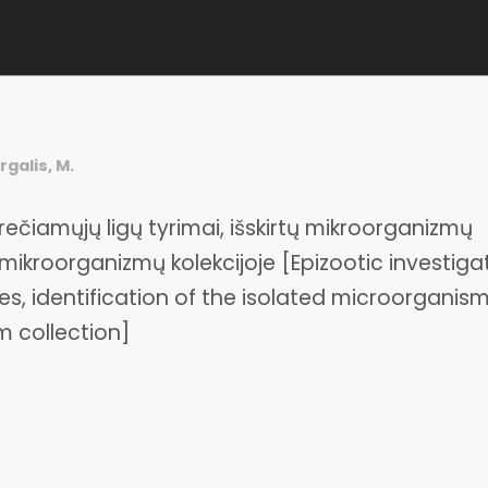
rgalis, M.
krečiamųjų ligų tyrimai, išskirtų mikroorganizmų
mikroorganizmų kolekcijoje [Epizootic investiga
es, identification of the isolated microorganis
m collection]