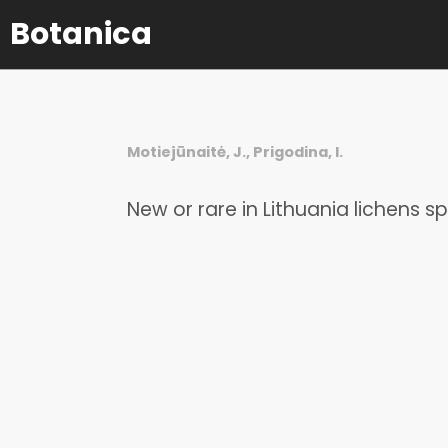
Botanica
Motiejūnaitė, J., Prigodina, I.
New or rare in Lithuania lichens sp