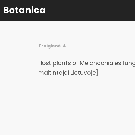
Botanica
Treigienė, A.
Host plants of Melanconiales fungi
maitintojai Lietuvoje]