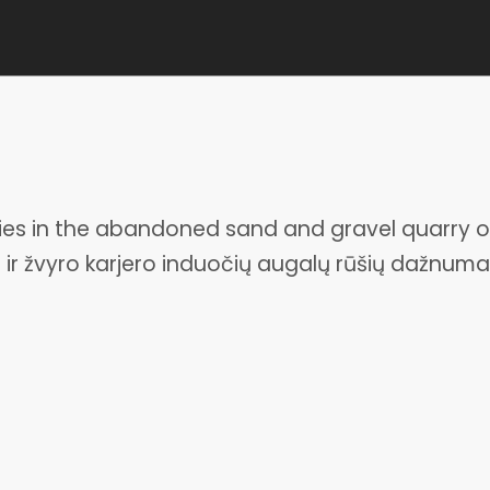
ies in the abandoned sand and gravel quarry o
o ir žvyro karjero induočių augalų rūšių dažnuma