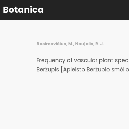
Botanica
Rasimavičius, M., Naujalis, R. J.
Frequency of vascular plant spec
Beržupis [Apleisto Beržupio smėli